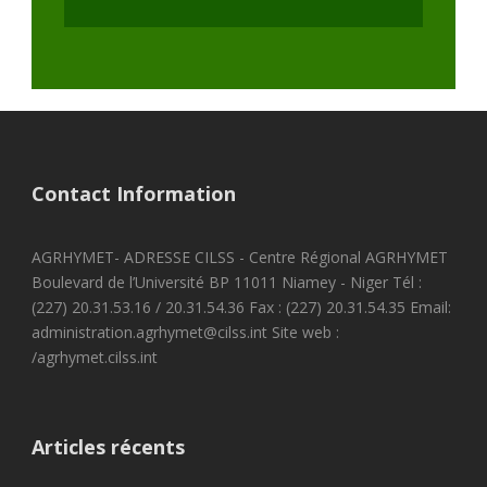
Contact Information
AGRHYMET- ADRESSE CILSS - Centre Régional AGRHYMET
Boulevard de l’Université BP 11011 Niamey - Niger Tél :
(227) 20.31.53.16 / 20.31.54.36 Fax : (227) 20.31.54.35 Email:
administration.agrhymet@cilss.int Site web :
/agrhymet.cilss.int
Articles récents