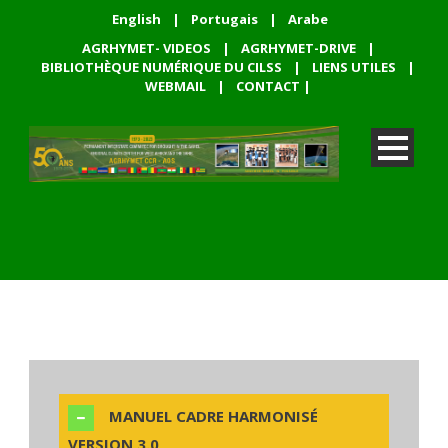
English
|
Portugais
|
Arabe
AGRHYMET- VIDEOS
|
AGRHYMET-DRIVE
|
BIBLIOTHÈQUE NUMÉRIQUE DU CILSS
|
LIENS UTILES
|
WEBMAIL
|
CONTACT
|
MANUEL CADRE HARMONISÉ
VERSION 3.0