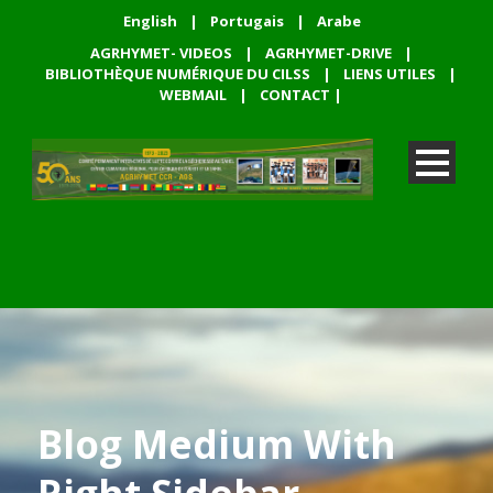
English
|
Portugais
|
Arabe
AGRHYMET- VIDEOS
|
AGRHYMET-DRIVE
|
BIBLIOTHÈQUE NUMÉRIQUE DU CILSS
|
LIENS UTILES
|
WEBMAIL
|
CONTACT
|
Blog Medium With