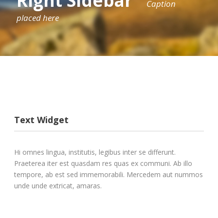
Right Sidebar
Caption
placed here
Text Widget
Hi omnes lingua, institutis, legibus inter se differunt.
Praeterea iter est quasdam res quas ex communi. Ab illo
tempore, ab est sed immemorabili. Mercedem aut nummos
unde unde extricat, amaras.