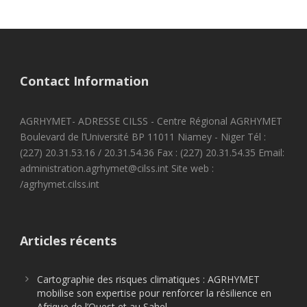
Contact Information
AGRHYMET- ADRESSE CILSS - Centre Régional AGRHYMET
Boulevard de l’Université BP 11011 Niamey - Niger Tél :
(227) 20.31.53.16 / 20.31.54.36 Fax : (227) 20.31.54.35 Email:
administration.agrhymet@cilss.int Site web :
/agrhymet.cilss.int
Articles récents
Cartographie des risques climatiques : AGRHYMET
mobilise son expertise pour renforcer la résilience en
Afrique de l’Ouest et au Sahel