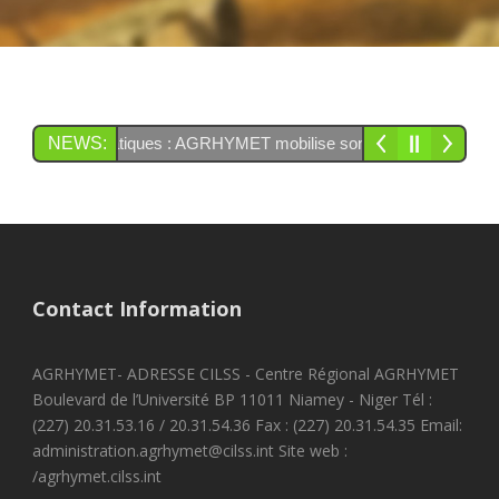
s risques climatiques : AGRHYMET mobilise son expertise pour renfor
NEWS:
Contact Information
AGRHYMET- ADRESSE CILSS - Centre Régional AGRHYMET
Boulevard de l’Université BP 11011 Niamey - Niger Tél :
(227) 20.31.53.16 / 20.31.54.36 Fax : (227) 20.31.54.35 Email:
administration.agrhymet@cilss.int Site web :
/agrhymet.cilss.int