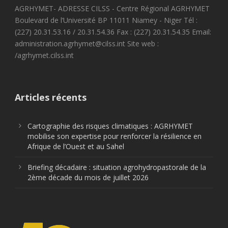
AGRHYMET- ADRESSE CILSS - Centre Régional AGRHYMET
Boulevard de l’Université BP 11011 Niamey - Niger Tél :
(227) 20.31.53.16 / 20.31.54.36 Fax : (227) 20.31.54.35 Email:
administration.agrhymet@cilss.int Site web :
/agrhymet.cilss.int
Articles récents
Cartographie des risques climatiques : AGRHYMET
mobilise son expertise pour renforcer la résilience en
Afrique de l’Ouest et au Sahel
Briefing décadaire : situation agrohydropastorale de la
2ème décade du mois de juillet 2026