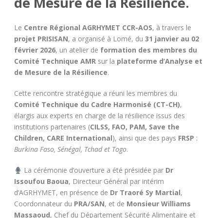
de Mesure de la Résilience.
Le
Centre Régional AGRHYMET CCR-AOS
, à travers le
projet PRISISAN
, a organisé à Lomé, du
31 janvier au 02
février 2026
, un atelier de
formation des membres du
Comité Technique AMR
sur la
plateforme d’Analyse et
de Mesure de la Résilience
.
Cette rencontre stratégique a réuni les membres du
Comité Technique du Cadre Harmonisé (CT-CH)
,
élargis aux experts en charge de la résilience issus des
institutions partenaires (
CILSS, FAO, PAM, Save the
Children, CARE International
), ainsi que des pays
FRSP
:
Burkina Faso, Sénégal, Tchad et Togo
.
La cérémonie d’ouverture a été présidée par
Dr
Issoufou Baoua
, Directeur Général par intérim
d’AGRHYMET, en présence de
Dr Traoré Sy Martial
,
Coordonnateur du
PRA/SAN
, et de
Monsieur Williams
Massaoud
, Chef du Département Sécurité Alimentaire et