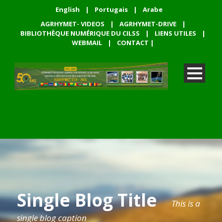
English
|
Portugais
|
Arabe
AGRHYMET- VIDEOS
|
AGRHYMET-DRIVE
|
BIBLIOTHÈQUE NUMÉRIQUE DU CILSS
|
LIENS UTILES
|
WEBMAIL
|
CONTACT
|
Single Blog Title
This is a
single blog caption