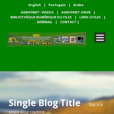
English
|
Portugais
|
Arabe
AGRHYMET- VIDEOS
|
AGRHYMET-DRIVE
|
BIBLIOTHÈQUE NUMÉRIQUE DU CILSS
|
LIENS UTILES
|
WEBMAIL
|
CONTACT
|
Single Blog Title
This is a
single blog caption