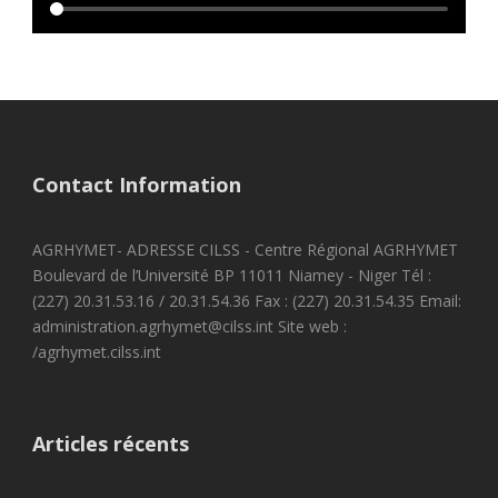
Contact Information
AGRHYMET- ADRESSE CILSS - Centre Régional AGRHYMET
Boulevard de l’Université BP 11011 Niamey - Niger Tél :
(227) 20.31.53.16 / 20.31.54.36 Fax : (227) 20.31.54.35 Email:
administration.agrhymet@cilss.int Site web :
/agrhymet.cilss.int
Articles récents