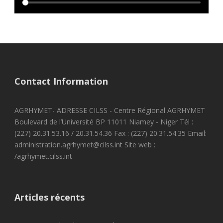
Contact Information
AGRHYMET- ADRESSE CILSS - Centre Régional AGRHYMET
Boulevard de l’Université BP 11011 Niamey - Niger Tél :
(227) 20.31.53.16 / 20.31.54.36 Fax : (227) 20.31.54.35 Email:
administration.agrhymet@cilss.int Site web :
/agrhymet.cilss.int
Articles récents