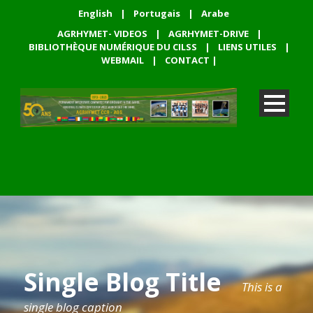
English
|
Portugais
|
Arabe
AGRHYMET- VIDEOS
|
AGRHYMET-DRIVE
|
BIBLIOTHÈQUE NUMÉRIQUE DU CILSS
|
LIENS UTILES
|
WEBMAIL
|
CONTACT
|
Single Blog Title
This is a
single blog caption