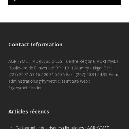
Contact Information
AGRHYMET- ADRESSE CILSS - Centre Régional AGRHYMET
Boulevard de l’Université BP 11011 Niamey - Niger Tél :
(227) 20.31.53.16 / 20.31.54.36 Fax : (227) 20.31.54.35 Email:
administration.agrhymet@cilss.int Site web :
/agrhymet.cilss.int
Articles récents
Cartographie des risques climatiques : AGRHYMET