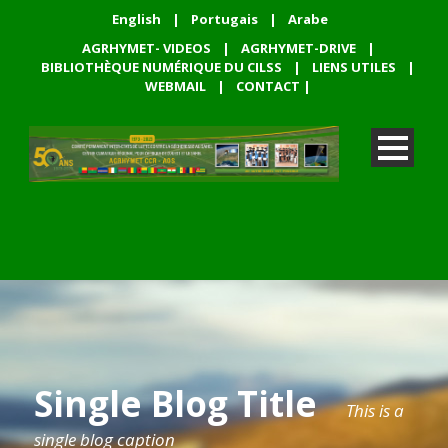
English
|
Portugais
|
Arabe
AGRHYMET- VIDEOS
|
AGRHYMET-DRIVE
|
BIBLIOTHÈQUE NUMÉRIQUE DU CILSS
|
LIENS UTILES
|
WEBMAIL
|
CONTACT
|
Single Blog Title
This is a
single blog caption