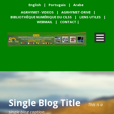
English
|
Portugais
|
Arabe
AGRHYMET- VIDEOS
|
AGRHYMET-DRIVE
|
BIBLIOTHÈQUE NUMÉRIQUE DU CILSS
|
LIENS UTILES
|
WEBMAIL
|
CONTACT
|
Single Blog Title
This is a
single blog caption