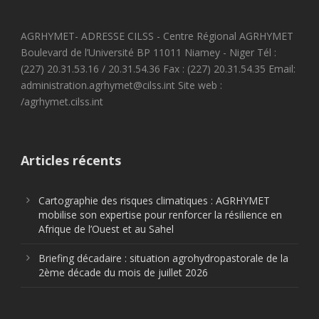
AGRHYMET- ADRESSE CILSS - Centre Régional AGRHYMET
Boulevard de l’Université BP 11011 Niamey - Niger Tél :
(227) 20.31.53.16 / 20.31.54.36 Fax : (227) 20.31.54.35 Email:
administration.agrhymet@cilss.int Site web :
/agrhymet.cilss.int
Articles récents
Cartographie des risques climatiques : AGRHYMET
mobilise son expertise pour renforcer la résilience en
Afrique de l’Ouest et au Sahel
Briefing décadaire : situation agrohydropastorale de la
2ème décade du mois de juillet 2026