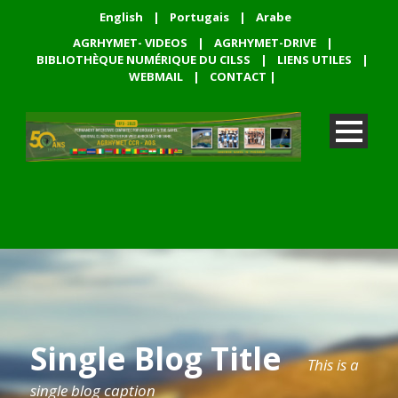
English
|
Portugais
|
Arabe
AGRHYMET- VIDEOS
|
AGRHYMET-DRIVE
|
BIBLIOTHÈQUE NUMÉRIQUE DU CILSS
|
LIENS UTILES
|
WEBMAIL
|
CONTACT
|
Single Blog Title
This is a
single blog caption