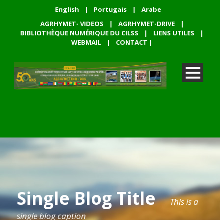
English
|
Portugais
|
Arabe
AGRHYMET- VIDEOS
|
AGRHYMET-DRIVE
|
BIBLIOTHÈQUE NUMÉRIQUE DU CILSS
|
LIENS UTILES
|
WEBMAIL
|
CONTACT
|
Single Blog Title
This is a
single blog caption