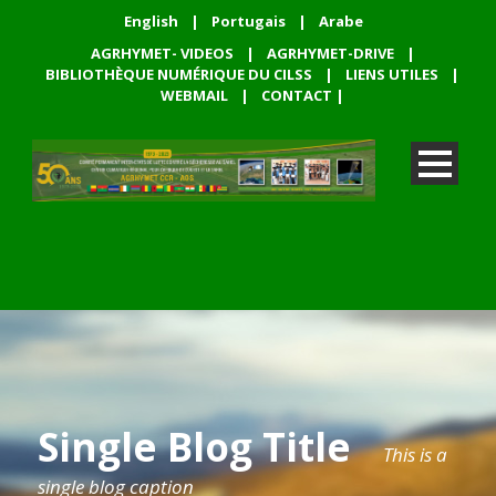
English
|
Portugais
|
Arabe
AGRHYMET- VIDEOS
|
AGRHYMET-DRIVE
|
BIBLIOTHÈQUE NUMÉRIQUE DU CILSS
|
LIENS UTILES
|
WEBMAIL
|
CONTACT
|
Single Blog Title
This is a
single blog caption