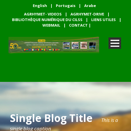
English
|
Portugais
|
Arabe
AGRHYMET- VIDEOS
|
AGRHYMET-DRIVE
|
BIBLIOTHÈQUE NUMÉRIQUE DU CILSS
|
LIENS UTILES
|
WEBMAIL
|
CONTACT
|
Single Blog Title
This is a
single blog caption