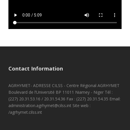
Contact Information
AGRHYMET- ADRESSE CILSS - Centre Régional AGRHYMET
Boulevard de l’Université BP 11011 Niamey - Niger Tél :
(227) 20.31.53.16 / 20.31.54.36 Fax : (227) 20.31.54.35 Email:
administration.agrhymet@cilss.int Site web :
/agrhymet.cilss.int