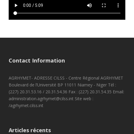
Contact Information
AGRHYMET- ADRESSE CILSS - Centre Régional AGRHYMET
Boulevard de l’Université BP 11011 Niamey - Niger Tél :
(227) 20.31.53.16 / 20.31.54.36 Fax : (227) 20.31.54.35 Email:
administration.agrhymet@cilss.int Site web :
/agrhymet.cilss.int
Articles récents