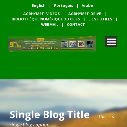
English
|
Portugais
|
Arabe
AGRHYMET- VIDEOS
|
AGRHYMET-DRIVE
|
BIBLIOTHÈQUE NUMÉRIQUE DU CILSS
|
LIENS UTILES
|
WEBMAIL
|
CONTACT
|
Single Blog Title
This is a
single blog caption