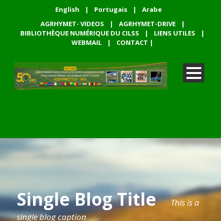
English
|
Portugais
|
Arabe
AGRHYMET- VIDEOS
|
AGRHYMET-DRIVE
|
BIBLIOTHÈQUE NUMÉRIQUE DU CILSS
|
LIENS UTILES
|
WEBMAIL
|
CONTACT
|
Single Blog Title
This is a
single blog caption