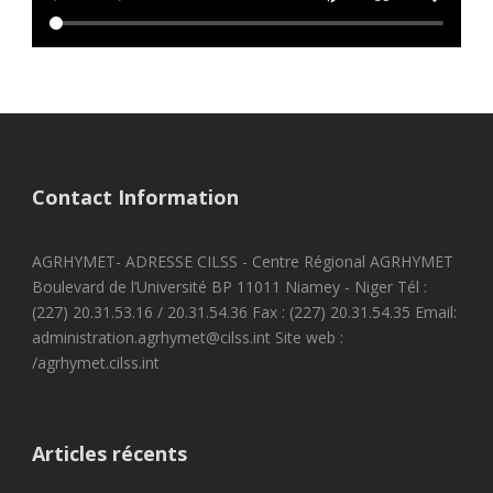
Contact Information
AGRHYMET- ADRESSE CILSS - Centre Régional AGRHYMET
Boulevard de l’Université BP 11011 Niamey - Niger Tél :
(227) 20.31.53.16 / 20.31.54.36 Fax : (227) 20.31.54.35 Email:
administration.agrhymet@cilss.int Site web :
/agrhymet.cilss.int
Articles récents