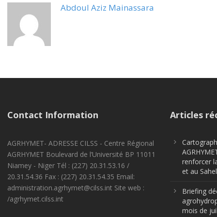
Abdoul Aziz Mainassara
Contact Information
Articles ré
Cartographi
AGRHYMET- ADRESSE CILSS - Centre Régional
AGRHYMET m
AGRHYMET Boulevard de l’Université BP 11011
renforcer l
Niamey - Niger Tél : (227) 20.31.53.16 /
et au Sahel
20.31.54.36 Fax : (227) 20.31.54.35 Email:
administration.agrhymet@cilss.int Site web :
Briefing dé
/agrhymet.cilss.int
agrohydrop
mois de jui