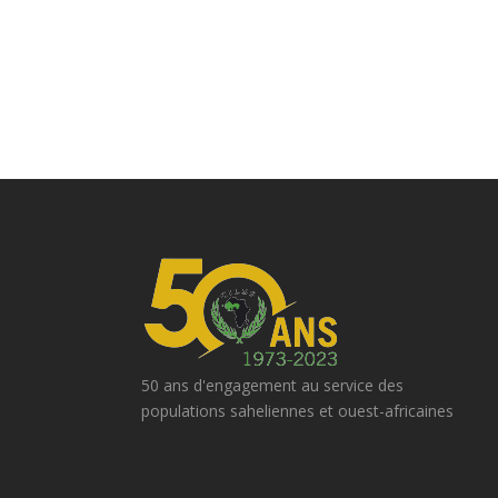
50 ans d'engagement au service des
populations saheliennes et ouest-africaines