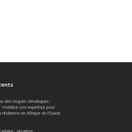
cents
e des risques climatiques :
obilise son expertise pour
a résilience en Afrique de l’Ouest
cadaire : situation