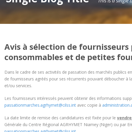
This is a single
Avis à sélection de fournisseurs
consommables et de petites fou
Dans le cadre de ses activités de passation des marchés publics e
de fournisseurs agréés pour ses récurrents pouvant déboucher à la
et/ou services.
Les fournisseurs intéressés peuvent obtenir des informations sup
passationmarches.agrhymet@cilss.int
avec copie à
administration.
La date limite de remise des candidatures est fixée pour le
vendre
Générale du Centre Régional AGRHYMET Niamey (Niger) ou par Em
passationmarches.agrhymet@cilss.int
.