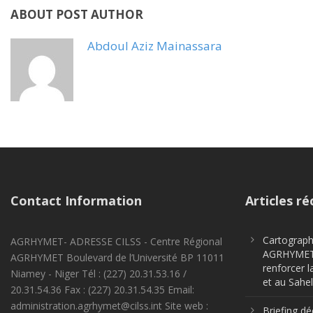
ABOUT POST AUTHOR
Abdoul Aziz Mainassara
Contact Information
Articles ré
Cartographi
AGRHYMET- ADRESSE CILSS - Centre Régional
AGRHYMET m
AGRHYMET Boulevard de l’Université BP 11011
renforcer l
Niamey - Niger Tél : (227) 20.31.53.16 /
et au Sahel
20.31.54.36 Fax : (227) 20.31.54.35 Email:
administration.agrhymet@cilss.int Site web :
Briefing dé