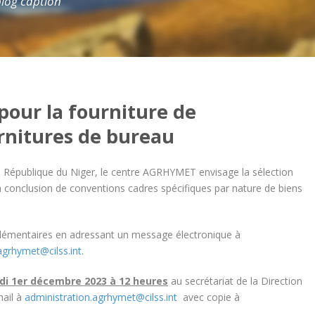
 blog caption
 pour la fourniture de
rnitures de bureau
n République du Niger, le centre AGRHYMET envisage la sélection
 conclusion de conventions cadres spécifiques par nature de biens
plémentaires en adressant un message électronique à
agrhymet@cilss.int
.
di 1
er
décembre 2023 à 12 heures
au secrétariat de la Direction
ail à
administration.agrhymet@cilss.int
avec copie à