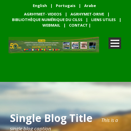
English
|
Portugais
|
Arabe
AGRHYMET- VIDEOS
|
AGRHYMET-DRIVE
|
BIBLIOTHÈQUE NUMÉRIQUE DU CILSS
|
LIENS UTILES
|
WEBMAIL
|
CONTACT
|
Single Blog Title
This is a
single blog caption