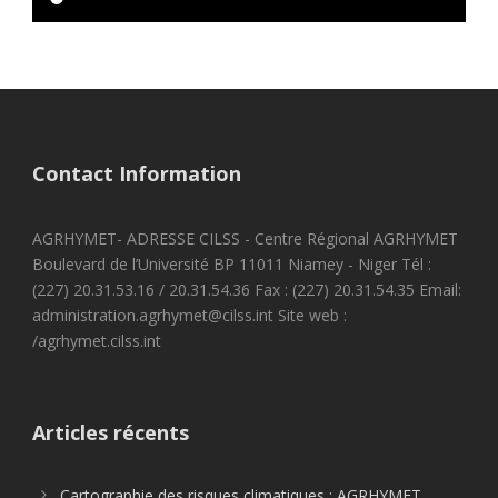
Contact Information
AGRHYMET- ADRESSE CILSS - Centre Régional AGRHYMET
Boulevard de l’Université BP 11011 Niamey - Niger Tél :
(227) 20.31.53.16 / 20.31.54.36 Fax : (227) 20.31.54.35 Email:
administration.agrhymet@cilss.int Site web :
/agrhymet.cilss.int
Articles récents
Cartographie des risques climatiques : AGRHYMET