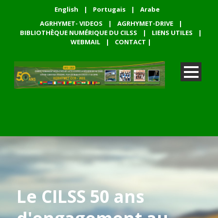
English
|
Portugais
|
Arabe
AGRHYMET- VIDEOS
|
AGRHYMET-DRIVE
|
BIBLIOTHÈQUE NUMÉRIQUE DU CILSS
|
LIENS UTILES
|
WEBMAIL
|
CONTACT
|
Le CILSS 50 ans