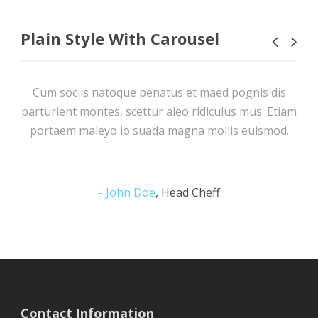
Plain Style With Carousel
Cum sociis natoque penatus et maed pognis dis
parturient montes, scettur aieo ridiculus mus. Etiam
portaem maleyo io suada magna mollis euismod.
John Doe
,
Head Cheff
Contact Information