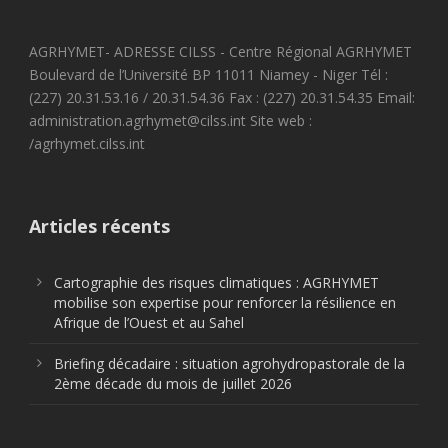
AGRHYMET- ADRESSE CILSS - Centre Régional AGRHYMET
Boulevard de l’Université BP 11011 Niamey - Niger Tél :
(227) 20.31.53.16 / 20.31.54.36 Fax : (227) 20.31.54.35 Email:
administration.agrhymet@cilss.int Site web :
/agrhymet.cilss.int
Articles récents
Cartographie des risques climatiques : AGRHYMET
mobilise son expertise pour renforcer la résilience en
Afrique de l’Ouest et au Sahel
Briefing décadaire : situation agrohydropastorale de la
2ème décade du mois de juillet 2026