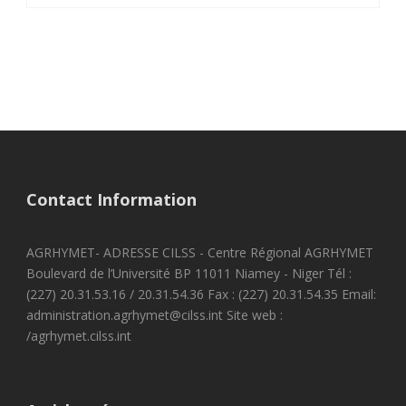
Contact Information
AGRHYMET- ADRESSE CILSS - Centre Régional AGRHYMET
Boulevard de l’Université BP 11011 Niamey - Niger Tél :
(227) 20.31.53.16 / 20.31.54.36 Fax : (227) 20.31.54.35 Email:
administration.agrhymet@cilss.int Site web :
/agrhymet.cilss.int