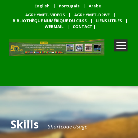
English
|
Portugais
|
Arabe
AGRHYMET- VIDEOS
|
AGRHYMET-DRIVE
|
BIBLIOTHÈQUE NUMÉRIQUE DU CILSS
|
LIENS UTILES
|
WEBMAIL
|
CONTACT
|
Skills
Shortcode Usage