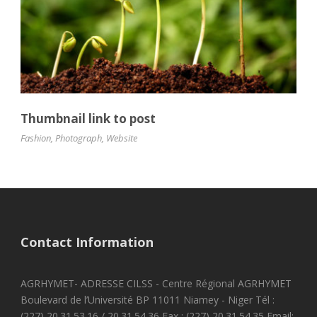
Thumbnail link to post
Fashion
,
Photograph
,
Website
Contact Information
AGRHYMET- ADRESSE CILSS - Centre Régional AGRHYMET
Boulevard de l’Université BP 11011 Niamey - Niger Tél :
(227) 20.31.53.16 / 20.31.54.36 Fax : (227) 20.31.54.35 Email: