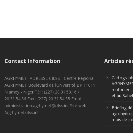
Contact Information
Articles ré
Cartographi
AGRHYMET- ADRESSE CILSS - Centre Régional
AGRHYMET m
AGRHYMET Boulevard de l’Université BP 11011
renforcer l
Niamey - Niger Tél : (227) 20.31.53.16 /
et au Sahel
20.31.54.36 Fax : (227) 20.31.54.35 Email:
administration.agrhymet@cilss.int Site web :
Briefing dé
/agrhymet.cilss.int
agrohydrop
mois de jui