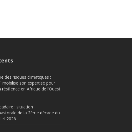
cents
e des risques climatiques :
obilise son expertise pour
a résilience en Afrique de l’Ouest
cadaire : situation
astorale de la 2ème décade du
llet 2026