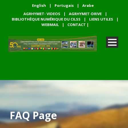
English
|
Portugais
|
Arabe
AGRHYMET- VIDEOS
|
AGRHYMET-DRIVE
|
BIBLIOTHÈQUE NUMÉRIQUE DU CILSS
|
LIENS UTILES
|
WEBMAIL
|
CONTACT
|
FAQ Page