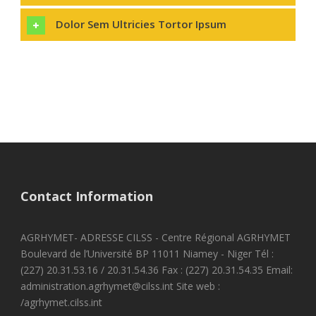
Dolor Sem Ultricies Tortor Ipsum
Contact Information
AGRHYMET- ADRESSE CILSS - Centre Régional AGRHYMET
Boulevard de l’Université BP 11011 Niamey - Niger Tél :
(227) 20.31.53.16 / 20.31.54.36 Fax : (227) 20.31.54.35 Email:
administration.agrhymet@cilss.int Site web :
/agrhymet.cilss.int