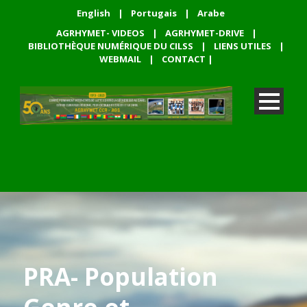
English
|
Portugais
|
Arabe
AGRHYMET- VIDEOS
|
AGRHYMET-DRIVE
|
BIBLIOTHÈQUE NUMÉRIQUE DU CILSS
|
LIENS UTILES
|
WEBMAIL
|
CONTACT
|
PRA- Population