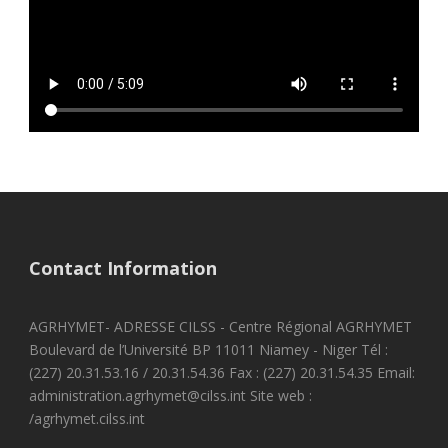
Contact Information
AGRHYMET- ADRESSE CILSS - Centre Régional AGRHYMET
Boulevard de l’Université BP 11011 Niamey - Niger Tél :
(227) 20.31.53.16 / 20.31.54.36 Fax : (227) 20.31.54.35 Email:
administration.agrhymet@cilss.int Site web :
/agrhymet.cilss.int