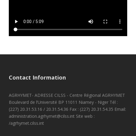
Contact Information
AGRHYMET- ADRESSE CILSS - Centre Régional AGRHYMET
Boulevard de l’Université BP 11011 Niamey - Niger Tél :
(227) 20.31.53.16 / 20.31.54.36 Fax : (227) 20.31.54.35 Email:
administration.agrhymet@cilss.int Site web :
/agrhymet.cilss.int