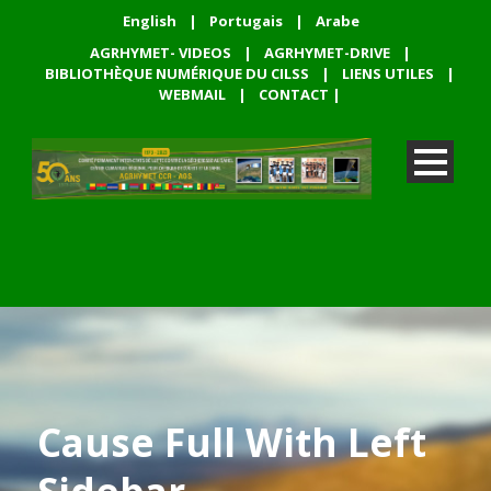
English
|
Portugais
|
Arabe
AGRHYMET- VIDEOS
|
AGRHYMET-DRIVE
|
BIBLIOTHÈQUE NUMÉRIQUE DU CILSS
|
LIENS UTILES
|
WEBMAIL
|
CONTACT
|
Cause Full With Left