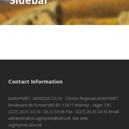
Sidebar
Contact Information
AGRHYMET- ADRESSE CILSS - Centre Régional AGRHYMET
Boulevard de l’Université BP 11011 Niamey - Niger Tél :
(227) 20.31.53.16 / 20.31.54.36 Fax : (227) 20.31.54.35 Email:
administration.agrhymet@cilss.int Site web :
/agrhymet.cilss.int