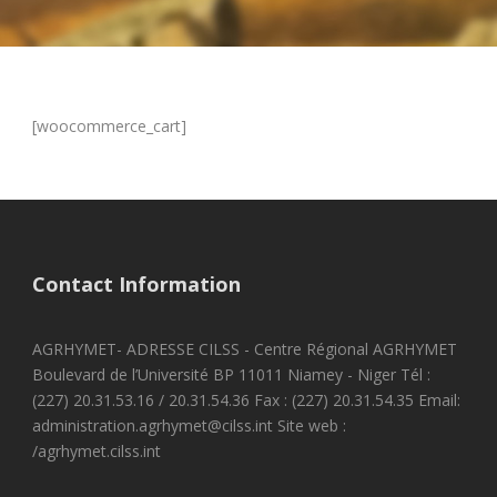
[woocommerce_cart]
Contact Information
AGRHYMET- ADRESSE CILSS - Centre Régional AGRHYMET
Boulevard de l’Université BP 11011 Niamey - Niger Tél :
(227) 20.31.53.16 / 20.31.54.36 Fax : (227) 20.31.54.35 Email:
administration.agrhymet@cilss.int Site web :
/agrhymet.cilss.int