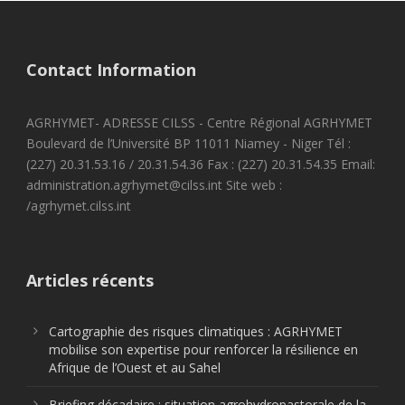
Contact Information
AGRHYMET- ADRESSE CILSS - Centre Régional AGRHYMET
Boulevard de l’Université BP 11011 Niamey - Niger Tél :
(227) 20.31.53.16 / 20.31.54.36 Fax : (227) 20.31.54.35 Email:
administration.agrhymet@cilss.int Site web :
/agrhymet.cilss.int
Articles récents
Cartographie des risques climatiques : AGRHYMET
mobilise son expertise pour renforcer la résilience en
Afrique de l’Ouest et au Sahel
Briefing décadaire : situation agrohydropastorale de la