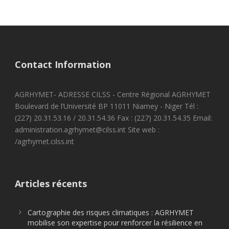
Contact Information
AGRHYMET- ADRESSE CILSS - Centre Régional AGRHYMET
Boulevard de l’Université BP 11011 Niamey - Niger Tél :
(227) 20.31.53.16 / 20.31.54.36 Fax : (227) 20.31.54.35 Email:
administration.agrhymet@cilss.int Site web :
/agrhymet.cilss.int
Articles récents
Cartographie des risques climatiques : AGRHYMET
mobilise son expertise pour renforcer la résilience en