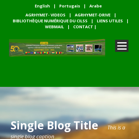
English
|
Portugais
|
Arabe
AGRHYMET- VIDEOS
|
AGRHYMET-DRIVE
|
BIBLIOTHÈQUE NUMÉRIQUE DU CILSS
|
LIENS UTILES
|
WEBMAIL
|
CONTACT
|
Single Blog Title
This is a
single blog caption