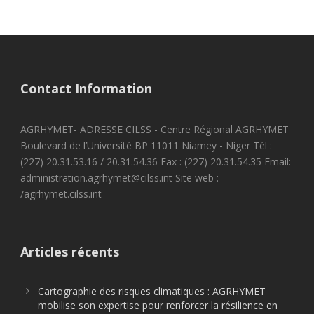
Contact Information
AGRHYMET- ADRESSE CILSS - Centre Régional AGRHYMET
Boulevard de l’Université BP 11011 Niamey - Niger Tél :
(227) 20.31.53.16 / 20.31.54.36 Fax : (227) 20.31.54.35 Email:
administration.agrhymet@cilss.int Site web :
/agrhymet.cilss.int
Articles récents
Cartographie des risques climatiques : AGRHYMET
mobilise son expertise pour renforcer la résilience en