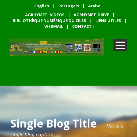
English
|
Portugais
|
Arabe
AGRHYMET- VIDEOS
|
AGRHYMET-DRIVE
|
BIBLIOTHÈQUE NUMÉRIQUE DU CILSS
|
LIENS UTILES
|
WEBMAIL
|
CONTACT
|
Single Blog Title
This is a
single blog caption