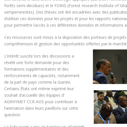
forêts semi-décidues) et le FORIG (Forest research Institute of Ghan
sempervirentes). Des thèses ont été encadrées avec des publicatio
d’utiliser ces données pour les projets et pour les rapports natio
pour permettre l’accès à ces différentes données et informations a
Ces ressources sont mises à la disposition des porteurs de projets 
compréhension et gestion des opportunités offertes par le marché
L’intérêt suscité lors des discussions a
révélé une forte demande pour des
formations supplémentaires et des
renforcements de capacités, notamment
de la part de pays comme la Guinée.
Certains États ont même exprimé leur
souhait d’accueillir des équipes d’
AGRHYMET CCR-AOS pour contribuer à
l’animation dans leurs pavillons sur cette
question.
Le Side event a mis en lumière un vif intérêt