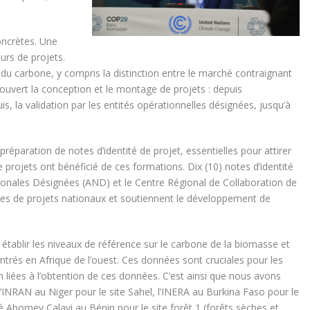
concrètes. Une
rs de projets.
u carbone, y compris la distinction entre le marché contraignant
couvert la conception et le montage de projets : depuis
is, la validation par les entités opérationnelles désignées, jusqu’à
paration de notes d’identité de projet, essentielles pour attirer
 projets ont bénéficié de ces formations. Dix (10) notes d’identité
ationales Désignées (AND) et le Centre Régional de Collaboration de
es de projets nationaux et soutiennent le développement de
r établir les niveaux de référence sur le carbone de la biomasse et
trés en Afrique de l’ouest. Ces données sont cruciales pour les
 liées à l’obtention de ces données. C’est ainsi que nous avons
’INRAN au Niger pour le site Sahel, l’INERA au Burkina Faso pour le
ité Abomey Calavi au Bénin pour le site forêt 1 (forêts sèches et