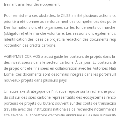
freinant ainsi leur développement.
Pour remédier à ces obstacles, le CILSS a initié plusieurs actions 
priorité a été donnée au renforcement des compétences des porteu
Des formations ont été organisées sur les fondements du marché d
(obligatoire) et le marché volontaire. Les sessions ont également 
l’identification des idées de projet, la rédaction des documents requ
l’obtention des crédits carbone.
AGRHYMET CCR-AOS a aussi guidé les porteurs de projets dans la pré
des investisseurs dans le secteur carbone. À ce jour, 25 porteurs de
de projet ont été finalisées en collaboration avec les Autorités N
Lomé. Ces documents sont désormais intégrés dans les portefeuill
nouveaux projets dans plusieurs pays.
Un autre axe stratégique de l’initiative repose sur la recherche pou
du sol sur des sites carbone représentatifs des écosystèmes rencon
porteurs de projets qui butent souvent sur des coûts de transaction
travaillé avec des institutions nationales de recherche notamment l
site savane, le laboratoire d’écologie appliquée (LEA) dev l’univers