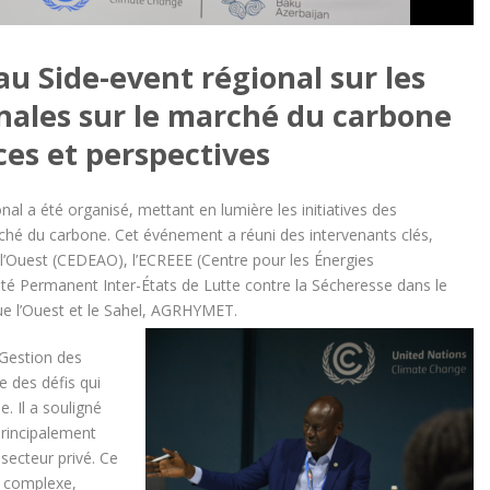
u Side-event régional sur les
ionales sur le marché du carbone
ces et perspectives
al a été organisé, mettant en lumière les initiatives des
rché du carbone. Cet événement a réuni des intervenants clés,
Ouest (CEDEAO), l’ECREEE (Centre pour les Énergies
ité Permanent Inter-États de Lutte contre la Sécheresse dans le
que l’Ouest et le Sahel, AGRHYMET.
Gestion des
e des défis qui
e. Il a souligné
principalement
secteur privé. Ce
s complexe,