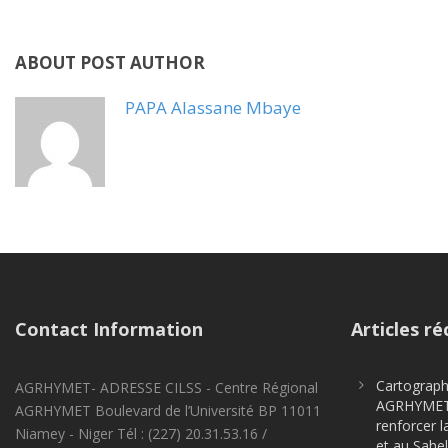
ABOUT POST AUTHOR
PAPA Alassane Mbaye
Contact Information
Articles ré
Cartographi
AGRHYMET- ADRESSE CILSS - Centre Régional
AGRHYMET m
AGRHYMET Boulevard de l’Université BP 11011
renforcer l
Niamey - Niger Tél : (227) 20.31.53.16 /
et au Sahel