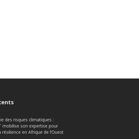
cents
e des risques climatiques :
obilise son expertise pour
a résilience en Afrique de l’Ouest