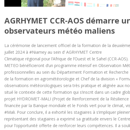
AGRHYMET CCR-AOS démarre une 
observateurs météo maliens
La cérémonie de lancement officiel de la formation de la deuxiè
juillet 2024 à #Niamey au sein d’ AGRHYMET Centre
Climatique régional pour l’Afrique de l’Ouest et le Sahel (CCR-AOS)
METEO bénéficieront d’un programme intensif en Observation Mét
professionnelles au sein du Département Formation et Recher
de la formation en agrométéorologie et Chef de la division « Form
observations météorologiques sera très pratique et alignée aux n
situé le contexte de cette formation qui s’inscrit dans un cadre g
projet HYDROMET-MALI (Projet de Renforcement de la Résilience Cl
financée par la Banque mondiale et le Fonds vert pour le climat, v
#Mali. Pour conclure, il a exhorté les stagiaires à s’impliquer plein
représentant des stagiaires a exprimé sa gratitude envers le Cent
pour l’opportunité offerte de renforcer leurs compétences. Il a sou