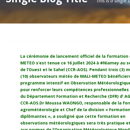
This is a single
La cérémonie de lancement officiel de la formatio
METEO s’est tenue ce 16 juillet 2024 à #Niamey au 
de l’Ouest et le Sahel (CCR-AOS). Pendant trois (3) m
(10) observateurs météo de MALI-METEO bénéficier
programme intensif en Observation Météorologiqu
pour renforcer leurs compétences professionnelles 
du Département Formation et Recherche (DFR) d’ 
CCR-AOS.Dr Moussa WAONGO, responsable de la for
agrométéorologie et Chef de la division « Formatio
diplômantes », a souligné que cette formation en
observations météorologiques sera très pratique et
aux normes de l’Organisation Météorologique Mond