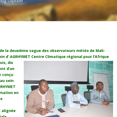
 blog caption
n de la deuxième vague des observateurs météo de Mali-
sein d’ AGRHYMET Centre
Climatique régional pour l’Afrique
ois, dix
ont d’un
e conçu
au sein
AGRHYMET
mation en
ns
 alignée
iale