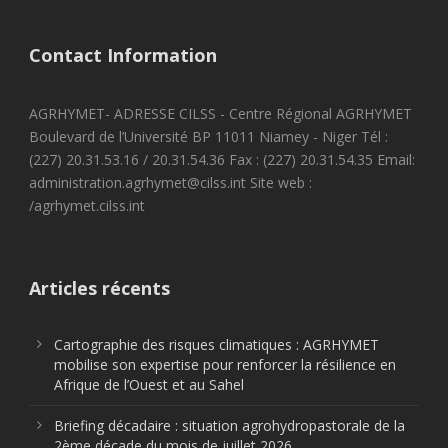
Contact Information
AGRHYMET- ADRESSE CILSS - Centre Régional AGRHYMET
Boulevard de l’Université BP 11011 Niamey - Niger Tél :
(227) 20.31.53.16 / 20.31.54.36 Fax : (227) 20.31.54.35 Email:
administration.agrhymet@cilss.int Site web :
/agrhymet.cilss.int
Articles récents
Cartographie des risques climatiques : AGRHYMET
mobilise son expertise pour renforcer la résilience en
Afrique de l’Ouest et au Sahel
Briefing décadaire : situation agrohydropastorale de la
2ème décade du mois de juillet 2026