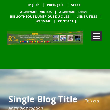
English
|
Portugais
|
Arabe
AGRHYMET- VIDEOS
|
AGRHYMET-DRIVE
|
BIBLIOTHÈQUE NUMÉRIQUE DU CILSS
|
LIENS UTILES
|
WEBMAIL
|
CONTACT
|
Single Blog Title
This is a
single blog caption