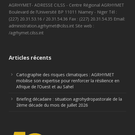
AGRHYMET- ADRESSE CILSS - Centre Régional AGRHYMET
Boulevard de l’Université BP 11011 Niamey - Niger Tél :
(227) 20.31.53.16 / 20.31.54.36 Fax : (227) 20.31.54.35 Email:
administration.agrhymet@cilss.int Site web :
/agrhymet.cilss.int
Articles récents
Cartographie des risques climatiques : AGRHYMET
mobilise son expertise pour renforcer la résilience en
Afrique de l’Ouest et au Sahel
Briefing décadaire : situation agrohydropastorale de la
2ème décade du mois de juillet 2026