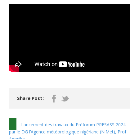
Share Post:
Lancement des travaux du Préforum PRESASS 2024
par le DG l’Agence météorologique nigériane (NiMet), Prof
Anosike