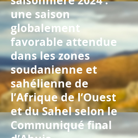
saisonnière 2024 :
une saison
globalement
favorable attendue
dans les zones
soudanienne et
sahélienne de
l’Afrique de l’Ouest
et du Sahel selon le
Communiqué final