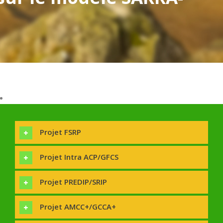
Projet FSRP
Projet Intra ACP/GFCS
Projet PREDIP/SRIP
Projet AMCC+/GCCA+