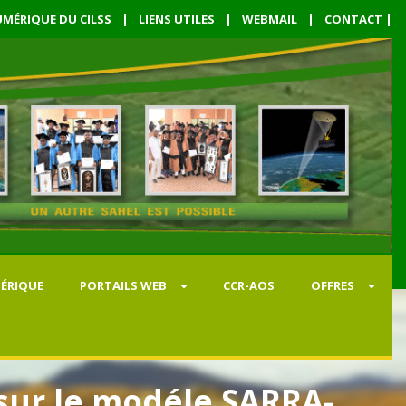
MÉRIQUE DU CILSS
|
LIENS UTILES
|
WEBMAIL
|
CONTACT
|
ÉRIQUE
PORTAILS WEB
CCR-AOS
OFFRES
 sur le modéle SARRA-