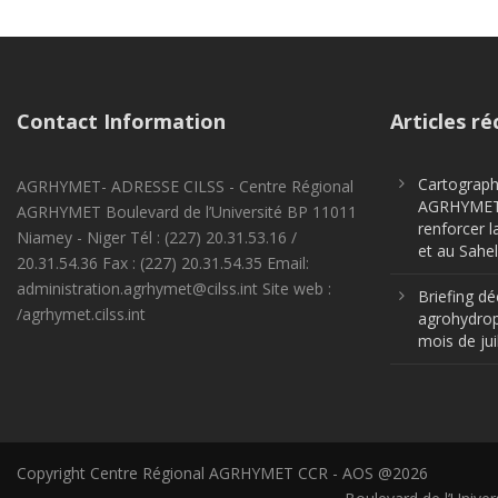
Contact Information
Articles ré
Cartographi
AGRHYMET- ADRESSE CILSS - Centre Régional
AGRHYMET m
AGRHYMET Boulevard de l’Université BP 11011
renforcer l
Niamey - Niger Tél : (227) 20.31.53.16 /
et au Sahel
20.31.54.36 Fax : (227) 20.31.54.35 Email:
administration.agrhymet@cilss.int Site web :
Briefing dé
/agrhymet.cilss.int
agrohydrop
mois de jui
Copyright Centre Régional AGRHYMET CCR - AOS @2026