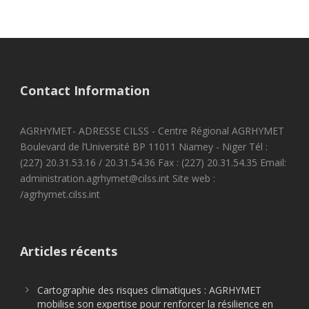
Contact Information
AGRHYMET- ADRESSE CILSS - Centre Régional AGRHYMET
Boulevard de l’Université BP 11011 Niamey - Niger Tél :
(227) 20.31.53.16 / 20.31.54.36 Fax : (227) 20.31.54.35 Email:
administration.agrhymet@cilss.int Site web :
/agrhymet.cilss.int
Articles récents
Cartographie des risques climatiques : AGRHYMET
mobilise son expertise pour renforcer la résilience en