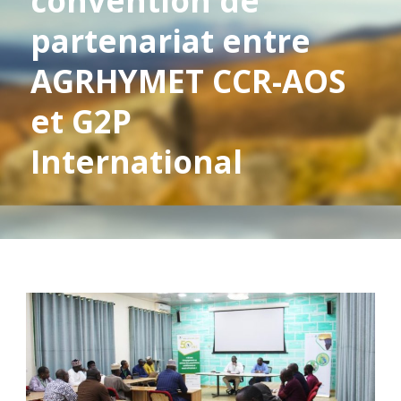
convention de
partenariat entre
AGRHYMET CCR-AOS
et G2P
International